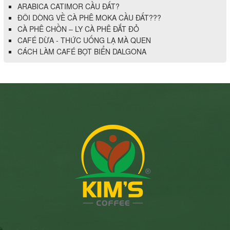
ARABICA CATIMOR CẦU ĐẤT?
ĐÔI DÒNG VỀ CÀ PHÊ MOKA CẦU ĐẤT???
CÀ PHÊ CHỒN – LY CÀ PHÊ ĐẮT ĐỎ
CAFÉ DỪA - THỨC UỐNG LẠ MÀ QUEN
CÁCH LÀM CAFÉ BỌT BIỂN DALGONA