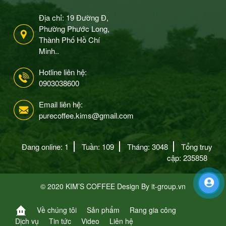
Địa chỉ: 19 Đường Đ,
Phường Phước Long,
Thành Phố Hồ Chí
Minh..
Hotline liên hệ:
0903038600
Email liên hệ:
purecoffee.kims@gmail.com
Đang online: 1
Tuần: 109
Tháng: 3048
Tổng truy
cập: 235858
© 2020 KIM’S COFFEE Design By
it-group.vn
Về chúng tôi
Sản phẩm
Rang gia công
Dịch vụ
Tin tức
Video
Liên hệ