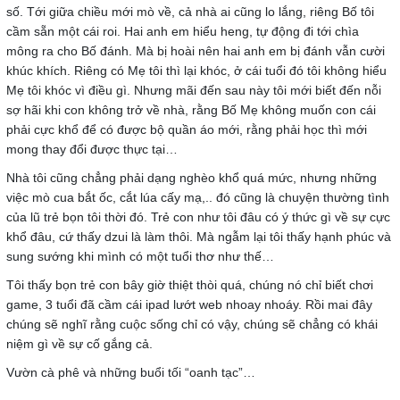
số. Tới giữa chiều mới mò về, cả nhà ai cũng lo lắng, riêng Bố tôi
cầm sẵn một cái roi. Hai anh em hiểu heng, tự động đi tới chìa
mông ra cho Bố đánh. Mà bị hoài nên hai anh em bị đánh vẫn cười
khúc khích. Riêng có Mẹ tôi thì lại khóc, ở cái tuổi đó tôi không hiểu
Mẹ tôi khóc vì điều gì. Nhưng mãi đến sau này tôi mới biết đến nỗi
sợ hãi khi con không trở về nhà, rằng Bố Mẹ không muốn con cái
phải cực khổ để có được bộ quần áo mới, rằng phải học thì mới
mong thay đổi được thực tại…
Nhà tôi cũng chẳng phải dạng nghèo khổ quá mức, nhưng những
việc mò cua bắt ốc, cắt lúa cấy mạ,.. đó cũng là chuyện thường tình
của lũ trẻ bọn tôi thời đó. Trẻ con như tôi đâu có ý thức gì về sự cực
khổ đâu, cứ thấy dzui là làm thôi. Mà ngẫm lại tôi thấy hạnh phúc và
sung sướng khi mình có một tuổi thơ như thế…
Tôi thấy bọn trẻ con bây giờ thiệt thòi quá, chúng nó chỉ biết chơi
game, 3 tuổi đã cầm cái ipad lướt web nhoay nhoáy. Rồi mai đây
chúng sẽ nghĩ rằng cuộc sống chỉ có vậy, chúng sẽ chẳng có khái
niệm gì về sự cố gắng cả.
Vườn cà phê và những buổi tối “oanh tạc”…