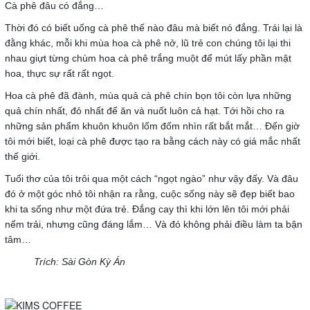
Cà phê đâu có đắng…
Thời đó có biết uống cà phê thế nào đâu mà biết nó đắng. Trái lại là
đằng khác, mỗi khi mùa hoa cà phê nở, lũ trẻ con chúng tôi lại thi
nhau giựt từng chùm hoa cà phê trắng muột để mút lấy phần mật
hoa, thực sự rất rất ngọt.
Hoa cà phê đã đành, mùa quả cà phê chín bọn tôi còn lựa những
quả chín nhất, đỏ nhất để ăn và nuốt luôn cả hạt. Tới hồi cho ra
những sản phẩm khuôn khuôn lốm đốm nhìn rất bắt mắt… Đến giờ
tôi mới biết, loại cà phê được tạo ra bằng cách này có giá mắc nhất
thế giới.
Tuổi thơ của tôi trôi qua một cách “ngọt ngào” như vậy đấy. Và đâu
đó ở một góc nhỏ tôi nhận ra rằng, cuộc sống này sẽ đẹp biết bao
khi ta sống như một đứa trẻ. Đắng cay thì khi lớn lên tôi mới phải
nếm trải, nhưng cũng đáng lắm… Và đó không phải điều làm ta bận
tâm…
Trích: Sài Gòn Kỳ Án