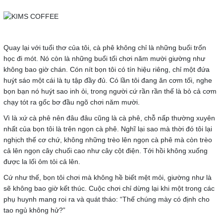
Quay lại với tuổi thơ của tôi, cà phê không chỉ là những buổi trốn
học đi mót. Nó còn là những buổi tối chơi năm mười giường như
không bao giờ chán. Cón nít bọn tôi có tín hiệu riêng, chỉ một đứa
huýt sáo một cái là tụ tập đầy đủ. Có lần tôi đang ăn cơm tối, nghe
bọn bạn nó huýt sao inh ỏi, trong người cứ rần rần thế là bỏ cả cơm
chạy tót ra gốc bơ đầu ngõ chơi năm mười.
Vì là xứ cà phê nên đâu đâu cũng là cà phê, chỗ nấp thường xuyên
nhất của bọn tôi là trên ngọn cà phê. Nghĩ lại sao mà thời đó tôi lại
nghịch thế cơ chứ, không những trèo lên ngọn cà phê mà còn trèo
cả lên ngọn cây chuối cao như cây cột điện. Tới hồi không xuống
được la lối ỏm tỏi cả lên.
Cứ như thế, bọn tôi chơi mà không hề biết mệt mỏi, giường như là
sẽ không bao giờ kết thúc. Cuộc chơi chỉ dừng lại khi một trong các
phụ huynh mang roi ra và quát tháo: “Thế chúng mày có định cho
tao ngủ không hử?”