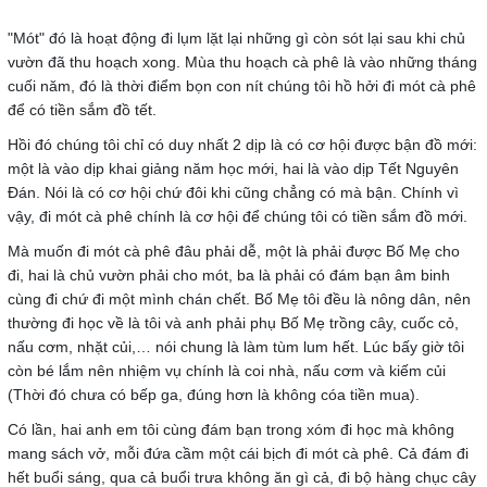
"Mót" đó là hoạt động đi lụm lặt lại những gì còn sót lại sau khi chủ
vườn đã thu hoạch xong. Mùa thu hoạch cà phê là vào những tháng
cuối năm, đó là thời điểm bọn con nít chúng tôi hồ hởi đi mót cà phê
để có tiền sắm đồ tết.
Hồi đó chúng tôi chỉ có duy nhất 2 dịp là có cơ hội được bận đồ mới:
một là vào dịp khai giảng năm học mới, hai là vào dịp Tết Nguyên
Đán. Nói là có cơ hội chứ đôi khi cũng chẳng có mà bận. Chính vì
vậy, đi mót cà phê chính là cơ hội để chúng tôi có tiền sắm đồ mới.
Mà muốn đi mót cà phê đâu phải dễ, một là phải được Bố Mẹ cho
đi, hai là chủ vườn phải cho mót, ba là phải có đám bạn âm binh
cùng đi chứ đi một mình chán chết. Bố Mẹ tôi đều là nông dân, nên
thường đi học về là tôi và anh phải phụ Bố Mẹ trồng cây, cuốc cỏ,
nấu cơm, nhặt củi,… nói chung là làm tùm lum hết. Lúc bấy giờ tôi
còn bé lắm nên nhiệm vụ chính là coi nhà, nấu cơm và kiếm củi
(Thời đó chưa có bếp ga, đúng hơn là không cóa tiền mua).
Có lần, hai anh em tôi cùng đám bạn trong xóm đi học mà không
mang sách vở, mỗi đứa cầm một cái bịch đi mót cà phê. Cả đám đi
hết buổi sáng, qua cả buổi trưa không ăn gì cả, đi bộ hàng chục cây