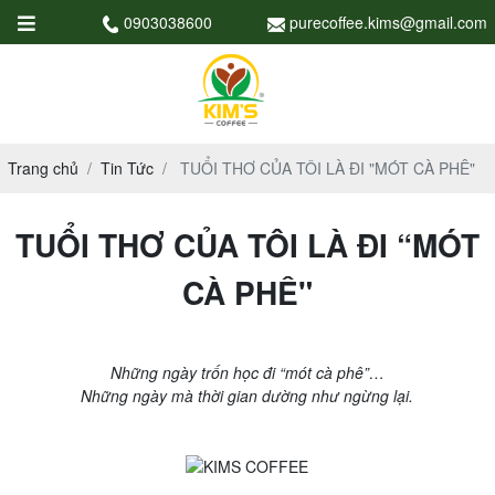
0903038600
purecoffee.kims@gmail.com
Trang chủ
Tin Tức
TUỔI THƠ CỦA TÔI LÀ ĐI "MÓT CÀ PHÊ"
TUỔI THƠ CỦA TÔI LÀ ĐI “MÓT
CÀ PHÊ"
Những ngày trốn học đi “mót cà phê”…
Những ngày mà thời gian dường như ngừng lại.