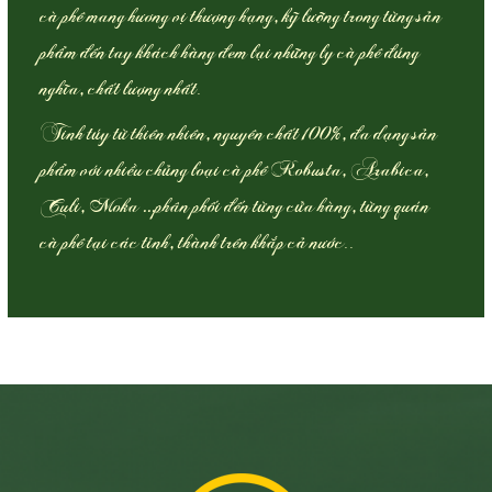
cà phê mang hương vị thượng hạng, kỹ lưỡng trong từng sản
phẩm đến tay khách hàng đem lại những ly cà phê đúng
nghĩa, chất lượng nhất.
Tinh túy từ thiên nhiên, nguyên chất 100%, đa dạng sản
phẩm với nhiều chủng loại cà phê Robusta, Arabica,
Culi, Moka …phân phối đến từng cửa hàng, từng quán
cà phê tại các tỉnh, thành trên khắp cả nước..