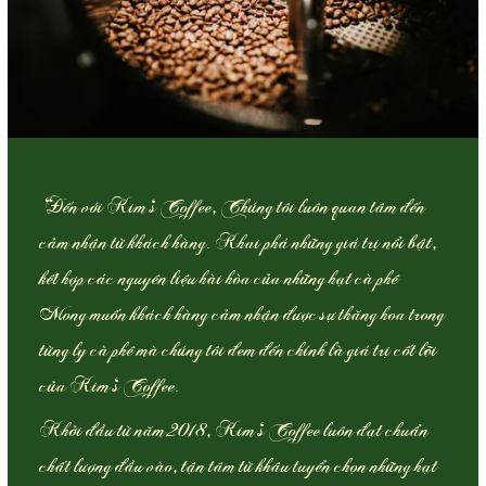
“Đến với Kim’s Coffee, Chúng tôi luôn quan tâm đến
cảm nhận từ khách hàng. Khai phá những giá trị nổi bật,
kết hợp các nguyên liệu hài hòa của những hạt cà phê
Mong muốn khách hàng cảm nhận được sự thăng hoa trong
từng ly cà phê mà chúng tôi đem đến chính là giá trị cốt lõi
của Kim’s Coffee.
Khởi đầu từ năm 2018, Kim’s Coffee luôn đạt chuẩn
chất lượng đầu vào, tận tâm từ khâu tuyển chọn những hạt